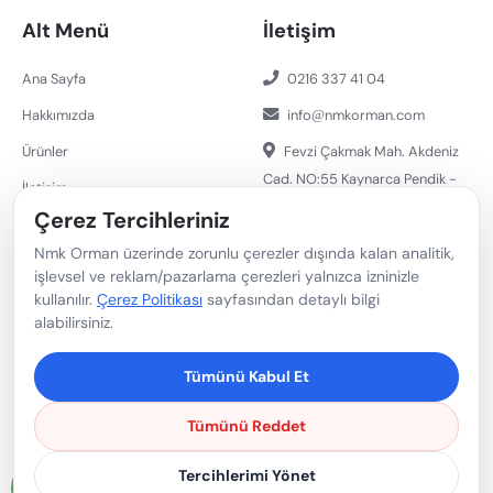
Alt Menü
İletişim
Ana Sayfa
0216 337 41 04
Hakkımızda
info
nmkorman.com
Ürünler
Fevzi Çakmak Mah. Akdeniz
Cad. NO:55 Kaynarca Pendik -
İletişim
İstanbul/ Türkiye 34899
Çerez Tercihleriniz
Nmk Orman üzerinde zorunlu çerezler dışında kalan analitik,
işlevsel ve reklam/pazarlama çerezleri yalnızca izninizle
Copyright © 2023 Nemka Yapı Tic. Ltd. Şti. | Tüm Hakları
kullanılır.
Çerez Politikası
sayfasından detaylı bilgi
Saklıdır. |
Çerez Tercihleri
alabilirsiniz.
Tümünü Kabul Et
Tümünü Reddet
Tercihlerimi Yönet