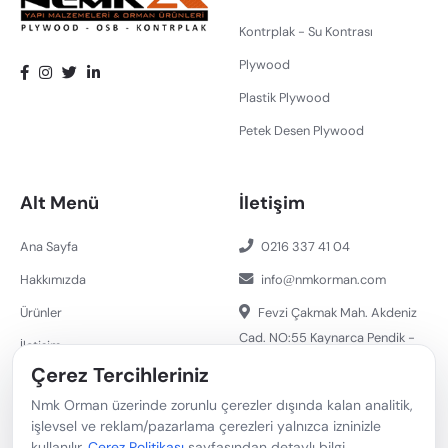
Kontrplak - Su Kontrası
Plywood
Plastik Plywood
Petek Desen Plywood
Alt Menü
İletişim
Ana Sayfa
0216 337 41 04
Hakkımızda
info
nmkorman.com
Ürünler
Fevzi Çakmak Mah. Akdeniz
Cad. NO:55 Kaynarca Pendik -
İletişim
İstanbul/ Türkiye 34899
Çerez Tercihleriniz
Nmk Orman üzerinde zorunlu çerezler dışında kalan analitik,
işlevsel ve reklam/pazarlama çerezleri yalnızca izninizle
Copyright © 2023 Nemka Yapı Tic. Ltd. Şti. | Tüm Hakları
kullanılır.
Çerez Politikası
sayfasından detaylı bilgi